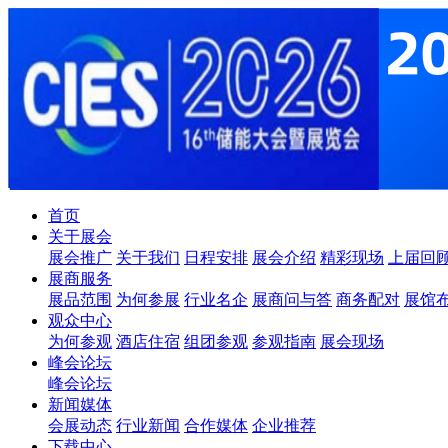
首页
关于展会
展会推广
关于我们
日程安排
展会介绍
精彩现场
上届回
展商服务
展品范围
为何参展
行业名企
展商问与答
商务配对
展馆
观众中心
为何参观
酒店住宿
组团参观
参观指南
展会现场
峰会论坛
峰会论坛
新闻媒体
会展动态
行业新闻
合作媒体
企业推荐
下载中心