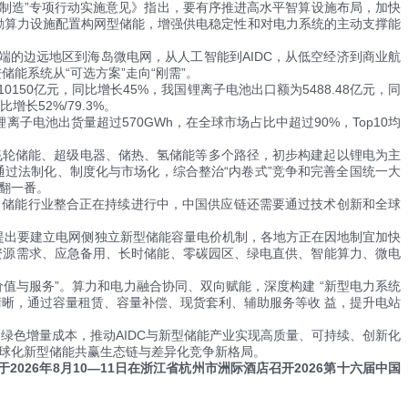
+制造”专项行动实施意见》指出，要有序推进高水平智算设施布局，加快
励算力设施配置构网型储能，增强供电稳定性和对电力系统的主动支撑能
的边远地区到海岛微电网，从人工智能到AIDC，从低空经济到商业航
能系统从“可选方案”走向“刚需”。
150亿元，同比增长45%，我国锂离子电池出口额为5488.48亿元，同
比增长52%/79.3%。
离子电池出货量超过570GWh，在全球市场占比中超过90%，Top10均
飞轮储能、超级电器、储热、氢储能等多个路径，初步构建起以锂电为主
过法制化、制度化与市场化，综合整治“内卷式”竞争和完善全国统一大
上翻一番。
储能行业整合正在持续进行中，中国供应链还需要通过技术创新和全球
）中提出要建立电网侧独立新型储能容量电价机制，各地方正在因地制宜加快
资源需求、应急备用、长时储能、零碳园区、绿电直供、智能算力、微电
拼价值与服务”。算力和电力融合协同、双向赋能，深度构建 “新型电力系统
清晰，通过容量租赁、容量补偿、现货套利、辅助服务等收 益，提升电站
绿色增量成本，推动AIDC与新型储能产业实现高质量、可持续、创新化
全球化新型储能共赢生态链与差异化竞争新格局。
26年8月10—11日在浙江省杭州市洲际酒店召开2026第十六届中国