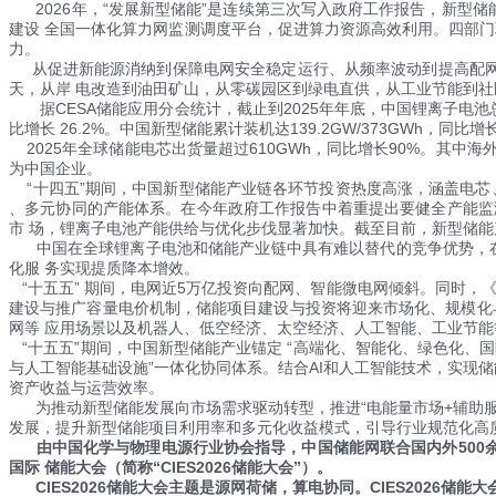
2026年，“发展新型储能”是连续第三次写入政府工作报告，新型储
建设 全国一体化算力网监测调度平台，促进算力资源高效利用。四部
力。
从促进新能源消纳到保障电网安全稳定运行、从频率波动到提高配网供
天，从岸 电改造到油田矿山，从零碳园区到绿电直供，从工业节能到社区
据CESA储能应用分会统计，截止到2025年年底，中国锂离子电池总产量
比增长 26.2%。中国新型储能累计装机达139.2GW/373GWh，同比增长86
2025年全球储能电芯出货量超过610GWh，同比增长90%。其中海外
为中国企业。
“十四五”期间，中国新型储能产业链各环节投资热度高涨，涵盖电芯
、多元协同的产能体系。在今年政府工作报告中着重提出要健全产能监
市 场，锂离子电池产能供给与优化步伐显著加快。截至目前，新型储能产
中国在全球锂离子电池和储能产业链中具有难以替代的竞争优势，在
化服 务实现提质降本增效。
“十五五” 期间，电网近5万亿投资向配网、智能微电网倾斜。同时，《
建设与推广容量电价机制，储能项目建设与投资将迎来市场化、规模化
网等 应用场景以及机器人、低空经济、太空经济、人工智能、工业节
“十五五”期间，中国新型储能产业锚定 “高端化、智能化、绿色化、国际
与人工智能基础设施”一体化协同体系。结合AI和人工智能技术，实现
资产收益与运营效率。
为推动新型储能发展向市场需求驱动转型，推进“电能量市场+辅助服务
发展，提升新型储能项目利用率和多元化收益模式，引导行业规范化高质
由中国化学与物理电源行业协会指导，中国储能网联合国内外500余家
国际 储能大会（简称“CIES2026储能大会”）。
CIES2026储能大会主题是源网荷储，算电协同。CIES2026储能大