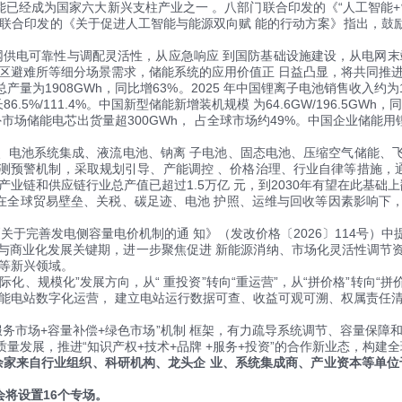
能已经成为国家六大新兴支柱产业之一 。八部门联合印发的《“人工智能
门联合印发的《关于促进人工智能与能源双向赋 能的行动方案》指出，鼓
电可靠性与调配灵活性，从应急响应 到国防基础设施建设，从电网末端
避难所等细分场景需求，储能系统的应用价值正 日益凸显，将共同推进储
为1908GWh，同比增63%。2025 年中国锂离子电池销售收入约为10
.5%/111.4%。中国新型储能新增装机规模 为64.6GW/196.5GWh，同
市场储能电芯出货量超300GWh， 占全球市场约49%。中国企业储能用锂
、电池系统集成、液流电池、钠离 子电池、固态电池、压缩空气储能、
测预警机制，采取规划引导、产能调控 、价格治理、行业自律等措施，通
业链和供应链行业总产值已超过1.5万亿 元，到2030年有望在此基础
全球贸易壁垒、关税、碳足迹、电池 护照、运维与回收等因素影响下，
关于完善发电侧容量电价机制的通 知》（发改价格〔2026〕114号
与商业化发展关键期，进一步聚焦促进 新能源消纳、市场化灵活性调节
能等新兴领域。
化、规模化”发展方向，从“ 重投资”转向“重运营”，从“拼价格”转向“
储能电站数字化运营， 建立电站运行数据可查、收益可观可溯、权属责任
市场+容量补偿+绿色市场”机制 框架，有力疏导系统调节、容量保障和
量发展，推进“知识产权+技术+品牌 +服务+投资”的合作新业态，构建
来自行业组织、科研机构、龙头企 业、系统集成商、产业资本等单位于20
会将设置16个专场。