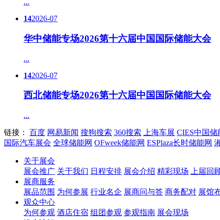
...
14
2026-07
华中储能专场2026第十六届中国国际储能大会
...
14
2026-07
西北储能专场2026第十六届中国国际储能大会
...
链接：
百度
网易新闻
搜狗搜索
360搜索
上海车展
CIES中国
国际汽车展会
全球储能网
OFweek储能网
ESPlaza长时储能网
关于展会
展会推广
关于我们
日程安排
展会介绍
精彩现场
上届回
展商服务
展品范围
为何参展
行业名企
展商问与答
商务配对
展馆
观众中心
为何参观
酒店住宿
组团参观
参观指南
展会现场