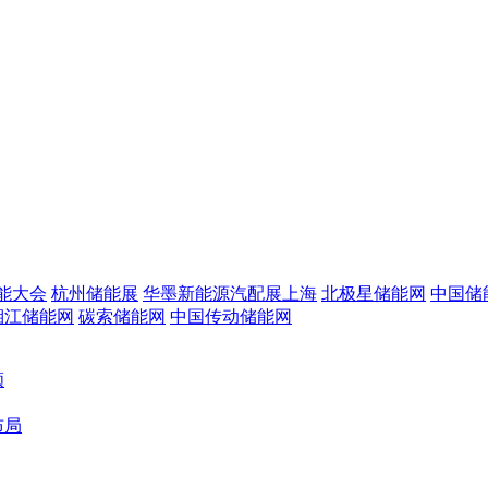
储能大会
杭州储能展
华墨新能源汽配展上海
北极星储能网
中国储
湘江储能网
碳索储能网
中国传动储能网
顾
布局