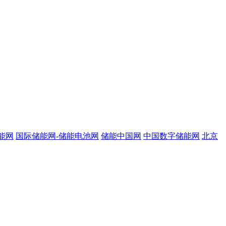
能网
国际储能网-储能电池网
储能中国网
中国数字储能网
北京