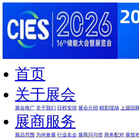
首页
关于展会
展会推广
关于我们
日程安排
展会介绍
精彩现场
上届回
展商服务
展品范围
为何参展
行业名企
展商问与答
商务配对
展馆