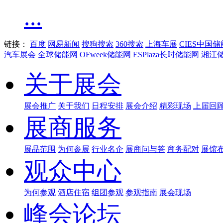
...
链接：
百度
网易新闻
搜狗搜索
360搜索
上海车展
CIES中国
汽车展会
全球储能网
OFweek储能网
ESPlaza长时储能网
湘江
关于展会
展会推广
关于我们
日程安排
展会介绍
精彩现场
上届回
展商服务
展品范围
为何参展
行业名企
展商问与答
商务配对
展馆
观众中心
为何参观
酒店住宿
组团参观
参观指南
展会现场
峰会论坛