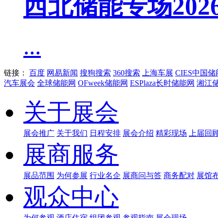
西北储能专场20
...
链接：
百度
网易新闻
搜狗搜索
360搜索
上海车展
CIES中国
汽车展会
全球储能网
OFweek储能网
ESPlaza长时储能网
湘江
关于展会
展会推广
关于我们
日程安排
展会介绍
精彩现场
上届回
展商服务
展品范围
为何参展
行业名企
展商问与答
商务配对
展馆
观众中心
为何参观
酒店住宿
组团参观
参观指南
展会现场