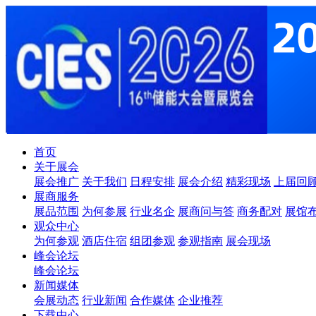
首页
关于展会
展会推广
关于我们
日程安排
展会介绍
精彩现场
上届回
展商服务
展品范围
为何参展
行业名企
展商问与答
商务配对
展馆
观众中心
为何参观
酒店住宿
组团参观
参观指南
展会现场
峰会论坛
峰会论坛
新闻媒体
会展动态
行业新闻
合作媒体
企业推荐
下载中心