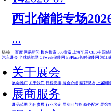
西北储能专场20
...
链接：
百度
网易新闻
搜狗搜索
360搜索
上海车展
CIES中国
汽车展会
全球储能网
OFweek储能网
ESPlaza长时储能网
湘江
关于展会
展会推广
关于我们
日程安排
展会介绍
精彩现场
上届回
展商服务
展品范围
为何参展
行业名企
展商问与答
商务配对
展馆