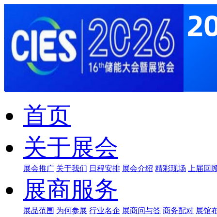
首页
关于展会
展会推广
关于我们
日程安排
展会介绍
精彩现场
上届回
展商服务
展品范围
为何参展
行业名企
展商问与答
商务配对
展馆