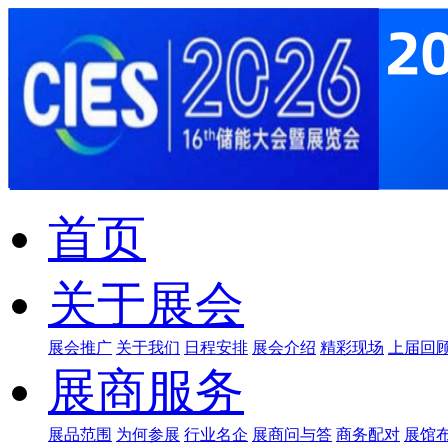
首页
关于展会
展会推广
关于我们
日程安排
展会介绍
精彩现场
上届回
展商服务
展品范围
为何参展
行业名企
展商问与答
商务配对
展馆